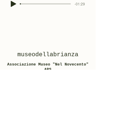
-01:29
museodellabrianza
Associazione Museo "Nel Novecento"
APS
Via Don Gnocchi, 1 • 22060 Carugo
(Como)
Codice fiscale e partita IVA
03169830134
Iscritta con provvedimento n. 454 del
11/06/2015b al progressivo n. 86
del Registro Associazionismo Registro
provinciale di Como
Email:
info@museobrianza.it
PEC:
museobrianza@pec.it
INFORMATIVA PRIVACY