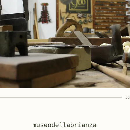
00
museodellabrianza